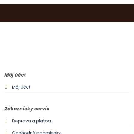
0903 283 952
info@idealdecor.sk
Môj účet
Môj účet
Zákaznícky servis
Doprava a platba
Obchodné podmienky