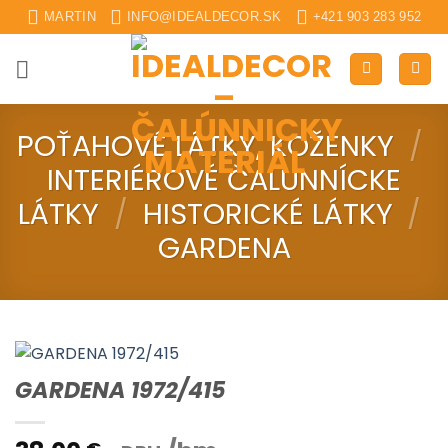
Skip
MARTIN
INFO@IDEALDECOR.SK
+421 903 283 952
to
content
POŤAHOVÉ LÁTKY, KOŽENKY
/
INTERIÉROVÉ ČALUNNÍCKE
LÁTKY
/
HISTORICKÉ LÁTKY
/
GARDENA
GARDENA 1972/415