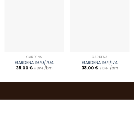
GARDENA
GARDENA
GARDENA 1970/704
GARDENA 1971/174
38.00
€
/bm
38.00
€
/bm
s DPH
s DPH
0903 283 952
info@idealdecor.sk