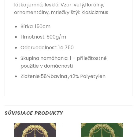
látka jemná, lesklá. Vzor: veľý,florálny,
ornamentálny, mriežky štýl: klasicizmus
Šírka: 150cm
Hmotnosť: 500g/m
Oderuodolnosť: 14 750
Skupina namáhania: 1 – příležitostné
použitie v domácnosti
Zloženie:58%bavlna ,42% Polyetylen
SÚVISIACE PRODUKTY