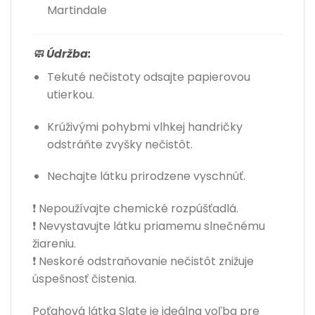
Martindale
🧼 Údržba:
Tekuté nečistoty odsajte papierovou
utierkou.
Krúživými pohybmi vlhkej handričky
odstráňte zvyšky nečistôt.
Nechajte látku prirodzene vyschnúť.
❗ Nepoužívajte chemické rozpúšťadlá.
❗ Nevystavujte látku priamemu slnečnému
žiareniu.
❗ Neskoré odstraňovanie nečistôt znižuje
úspešnosť čistenia.
Poťahová látka Slate je ideálna voľba pre