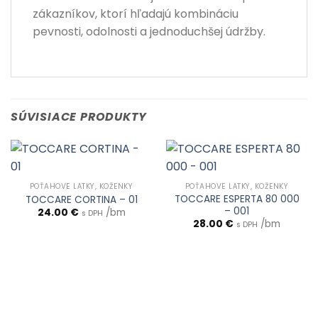
zákazníkov, ktorí hľadajú kombináciu
pevnosti, odolnosti a jednoduchšej údržby.
SÚVISIACE PRODUKTY
POŤAHOVÉ LÁTKY, KOŽENKY
POŤAHOVÉ LÁTKY, KOŽENKY
TOCCARE ESPERTA 80 000
TOCCARE CORTINA – 01
– 001
24.00
€
/bm
s DPH
28.00
€
/bm
s DPH