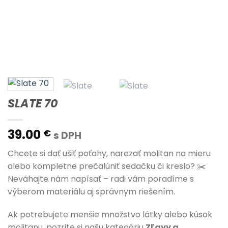
SLATE 70
39.00
€
s DPH
Chcete si dať ušiť poťahy, narezať molitan na mieru
alebo kompletne prečalúniť sedačku či kreslo? ✂️
Neváhajte nám napísať – radi vám poradíme s
výberom materiálu aj správnym riešením.
Ak potrebujete menšie množstvo látky alebo kúsok
molitanu, pozrite si našu kategóriu
Zľavy a