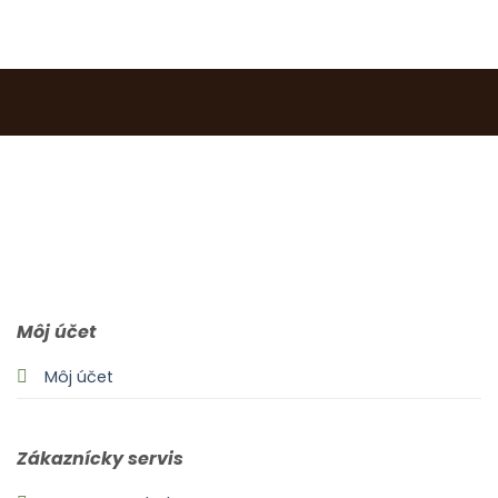
0903 283 952
info@idealdecor.sk
Môj účet
Môj účet
Zákaznícky servis