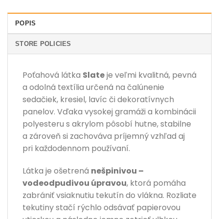
POPIS
STORE POLICIES
Poťahová látka
Slate
je veľmi kvalitná, pevná
a odolná textília určená na čalúnenie
sedačiek, kresiel, lavíc či dekoratívnych
panelov. Vďaka vysokej gramáži a kombinácii
polyesteru s akrylom pôsobí hutne, stabilne
a zároveň si zachováva príjemný vzhľad aj
pri každodennom používaní.
Látka je ošetrená
nešpinivou –
vodeodpudivou úpravou
, ktorá pomáha
zabrániť vsiaknutiu tekutín do vlákna. Rozliate
tekutiny stačí rýchlo odsávať papierovou