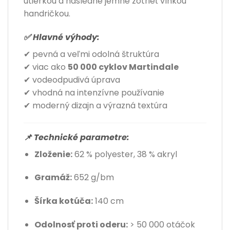
utierkou a následne jemne zotrieť vlhkou
handričkou.
✅ Hlavné výhody:
✔ pevná a veľmi odolná štruktúra
✔ viac ako
50 000 cyklov Martindale
✔ vodeodpudivá úprava
✔ vhodná na intenzívne používanie
✔ moderný dizajn a výrazná textúra
📌 Technické parametre:
Zloženie:
62 % polyester, 38 % akryl
Gramáž:
652 g/bm
Šírka kotúča:
140 cm
Odolnosť proti oderu:
> 50 000 otáčok