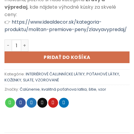
výpredaj
, kde nájdete výhodné kúsky za skvelé
ceny:
👉
https://www.idealdecor.sk/kategoria-
produktu/molitan-premiove-peny/zlavyavypredaj/
množstvo SLATE 70
PRIDAŤ DO KOŠÍKA
Kategórie:
INTERIÉROVÉ ČALUNNÍCKE LÁTKY
,
POŤAHOVÉ LÁTKY,
KOŽENKY
,
SLATE
,
VZOROVANÉ
Značky:
Čalúnenie
,
kvalitná poťahova latka
,
šitie
,
vzor